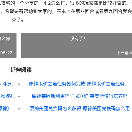
略的一个分享的，4-2怎么打，很多的玩家都是比较好奇的，
，希望是有帮助到大家的，基本上在第八回合或者第九回合就会
束了。
怎么做
没有了！
-05-22
下一篇 
延伸阅读
斗罗大陆魂师对决女皇独尊第四章策略(4 斗罗大陆魂师对决国际服
原神采矿之道任务如何完成 原神采矿之道任务怎么做
人物赠礼
原神莱欧斯利用啥子武器好 莱奥斯值得培养吗
《原神》鸣神岛海灵芝收集路线说明 《原神》鸣神岛怎么进
原神美团兑换码怎么获得 原神美团兑换码怎么用