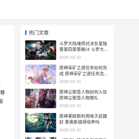
热门文章
斗罗大陆魂师对决女皇独
尊第四章策略(4 斗罗大陆
魂师对决国际服
2026-05-22
原神采矿之道任务如何完
成 原神采矿之道任务怎么
做
2026-05-22
奇
原神尘歌壶人物如何入驻
尊
原神尘歌壶人物赠礼
国
2026-05-22
原神莱欧斯利用啥子武器
好 莱奥斯值得培养吗
2026-05-22