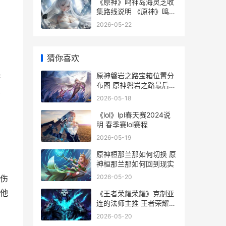
《原神》鸣神岛海灵芝收
集路线说明 《原神》鸣神
岛怎么进
2026-05-22
猜你喜欢
原神磐岩之路宝箱位置分
好
布图 原神磐岩之路最后一
比
个宝箱
2026-05-18
《lol》lpl春天赛2024说
明 春季赛lol赛程
2026-05-19
原神桓那兰那如何切换 原
神桓那兰那如何回到现实
2026-05-20
伤
他
《王者荣耀荣耀》克制亚
连的法师主推 王者荣耀荣
耀之章命运篇免费观看完
2026-05-20
整版