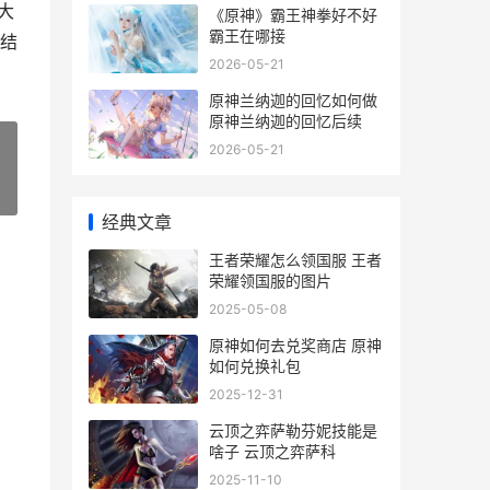
大
《原神》霸王神拳好不好
霸王在哪接
结
2026-05-21
原神兰纳迦的回忆如何做
原神兰纳迦的回忆后续
2026-05-21
»
经典文章
王者荣耀怎么领国服 王者
荣耀领国服的图片
2025-05-08
原神如何去兑奖商店 原神
如何兑换礼包
2025-12-31
云顶之弈萨勒芬妮技能是
啥子 云顶之弈萨科
2025-11-10