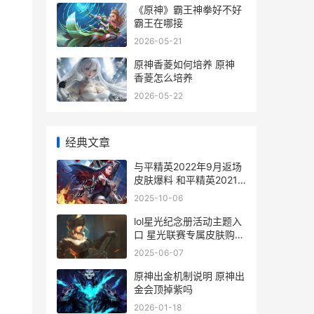
《原神》霸王神拳好不好
霸王在哪接
2026-05-21
原神香菱如何培养 原神
香菱怎么培养
2026-05-22
经典文章
与平精英2022年9月返场
皮肤爆料 和平精英2021
年9月新皮肤曝光
2025-10-06
lol星光纪念册活动主题入
口 星光联赛专属皮肤购买
资格持续多久
2025-06-07
原神出金机制说明 原神出
金会顶掉紫吗
2026-01-18