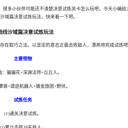
动，很多小伙伴可能还不清楚决意试炼关卡怎么玩吧，今天小编给
沙域篇决意试炼玩法，快来看一下吧。
战线沙域篇决意试炼玩法
在取巧之法。以坚定的意志正面击败敌人，漂亮地完成试炼吧
主要怪物
骗骗花+深渊法师+丘丘人。
+遗迹机器人+镀金旅团+野伏。
试炼任务
1)通关决意试炼。
)累计击败38名敌人。