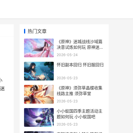
热门文章
《原神》迷城战线沙域篇
决意试炼如何玩 原神迷城
战线怎么激活符文
2026-05-24
怀旧副本回归 怀旧服回归
2026-05-23
小
《原神》须弥草晶蝶收集
迷
线路主推 须弥草堂
2026-05-23
小小蚁国四季主题活动主
题如何玩 小小蚁国吧
2026-05-23