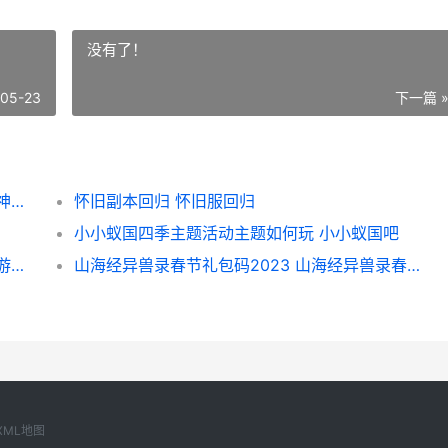
没有了！
-05-23
下一篇 
《原神》迷城战线沙域篇决意试炼如何玩 原神迷城战线怎么激活符文
怀旧副本回归 怀旧服回归
小小蚁国四季主题活动主题如何玩 小小蚁国吧
宇智波传秽土转生阵型组合主推 火影忍者手游宇智波秽土转生
山海经异兽录春节礼包码2023 山海经异兽录春节活动
XML地图