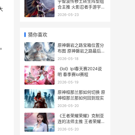
宇智波传秽土转生阵型组
合主推 火影忍者手游宇智
大
波秽土转生
2026-05-23
猜你喜欢
原神磐岩之路宝箱位置分
。
布图 原神磐岩之路最后一
个宝箱
2026-05-18
《lol》lpl春天赛2024说
明 春季赛lol赛程
2026-05-19
原神桓那兰那如何切换 原
神桓那兰那如何回到现实
2026-05-20
《王者荣耀荣耀》克制亚
连的法师主推 王者荣耀荣
耀之章命运篇免费观看完
2026-05-20
整版