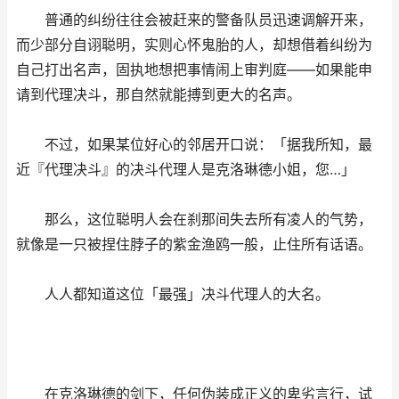
普通的纠纷往往会被赶来的警备队员迅速调解开来，
而少部分自诩聪明，实则心怀鬼胎的人，却想借着纠纷为
自己打出名声，固执地想把事情闹上审判庭——如果能申
请到代理决斗，那自然就能搏到更大的名声。
不过，如果某位好心的邻居开口说：「据我所知，最
近『代理决斗』的决斗代理人是克洛琳德小姐，您…」
那么，这位聪明人会在刹那间失去所有凌人的气势，
就像是一只被捏住脖子的紫金渔鸥一般，止住所有话语。
人人都知道这位「最强」决斗代理人的大名。
在克洛琳德的剑下，任何伪装成正义的卑劣言行，试