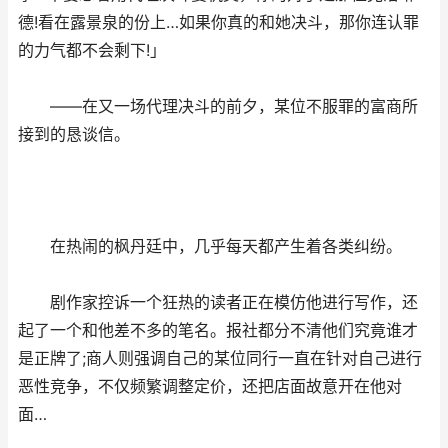
德!看在露景泉的份上…如果你真的和她决斗，那你连认罪
的力气都不会剩下!」
——在又一场代理决斗的前夕，某位不服罪的富商所
接到的恳谈信。
在热闹的枫丹廷中，几乎每天都产生着各类纠纷。
剧作家控诉一个狂热的读者正在模仿他进行写作，还
起了一个和他差不多的笔名。报社都分不清他们究竟谁才
是正牌了;商人则强调自己的某位同行一直在针对自己进行
恶性竞争，不仅频繁调整定价，还把店面故意开在他对
面…