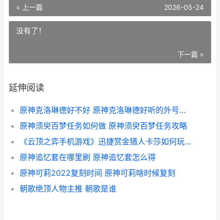
« 上一篇
2026-05-24
没有了！
下一篇 »
延伸阅读
原神克洛琳德好不好 原神克洛琳德好听的外号是什么
原神须臾百梦任务如何做 原神须臾百梦任务攻略
《云顶之弈手机游戏》迅捷赏金猎人卡莎如何玩S8.5迅捷赏金猎人卡莎阵型攻略 lol云顶之弈手机
原神追忆套在哪里刷 原神追忆套怎么得
原神可莉2022复刻时间 原神可莉啥时候复刻
朝歌绝顶人物主推 朝歌是谁