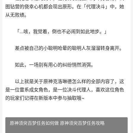
图钻营的侥幸心机都会现出原形。在「代理决斗」中，她
从无败绩。
「…咳，我觉着，倒也不必闹到如此地步。」
差点被自己的小聪明呛晕的聪明人灰溜溜转身离开。
如此，一场别有用心的纠纷悄然消弭。
以上就是关于原神克洛琳德怎么样的全部内容了，这
是一位雷系成女角色，是一位决斗代理人，喜欢这位角色
的玩家们记得在新版本中参与抽取哦~
原神须臾百梦任务如何做 原神须臾百梦任务攻略