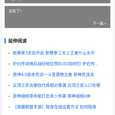
没有了！
下一篇 »
延伸阅读
新赛季3天后开启 新赛季三天上王者什么水平
炉石传说佣兵战纪哈拉梵BOSS如何打 炉石传说佣兵战纪pve阵容搭配
原神4.5版本荒泷一斗圣遗物主推 原神荒泷派
云顶之弈去哪找代练相对靠谱 云顶之奕入口在哪
原神胡桃零命能打出多少伤害 原神胡桃0命
《英雄联盟手游》隐身在线设置方法 如何隐身