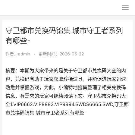
守卫都市兑换码锦集 城市守卫者系列
有哪些-
作者：
admin
•
更新时间：2026-06-22
摘要：本期为大家带来的是关于守卫都市兑换码大全的内
容，兑换码有助于玩家获取珍稀道具，并能促进玩家迅速
熟悉并掌握游戏，为此，小编特地搜集整理了相关兑换码
信息，有需求的玩家可继续阅读下文。守卫都市兑换码大
全1.VIP6662.VIP8883.VIP9994.SWDS6665.SWD,守卫都
市兑换码锦集 城市守卫者系列有哪些-