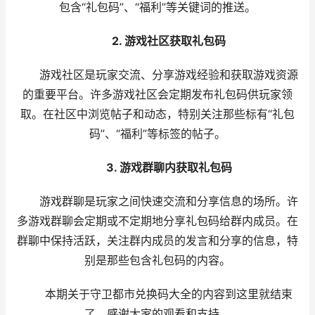
包含“礼包码”、“福利”等关键词的推送。
2. 游戏社区获取礼包码
游戏社区是玩家交流、分享游戏经验和获取游戏资源
的重要平台。许多游戏社区会定期发布礼包码供玩家领
取。在社区中浏览帖子和动态，特别关注那些标有“礼包
码”、“福利”等标签的帖子。
3. 游戏群聊内获取礼包码
游戏群聊是玩家之间快速交流和分享信息的场所。许
多游戏群聊会定期或不定期地分享礼包码给群内成员。在
群聊中保持活跃，关注群内成员的发言和分享的信息，特
别是那些包含礼包码的内容。
本期关于守卫都市兑换码大全的内容到这里就结束
了，感谢大家的观看和支持。