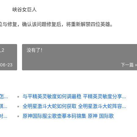
峡谷女巨人
位与修复，确认该问题修复后，将重新解禁四位英雄。
_2
没有了！
-06-23
下一篇 
《lol》禁四个英雄原因说明 英雄联盟禁英雄怎么说
与平精英灵敏度如何调最稳 平精英灵敏度分享码_2
原神机关棋谭井生秋如何完美过关 原神机关棋谭棋阵
全明星激斗大蛇如何获取 全明星激斗大蛇阵容搭配
斗罗大陆魂师对决兑换码锦集 斗罗大陆魂师对决国际服
原神国际服尘歌壶摹本码锦集 原神 国际歌