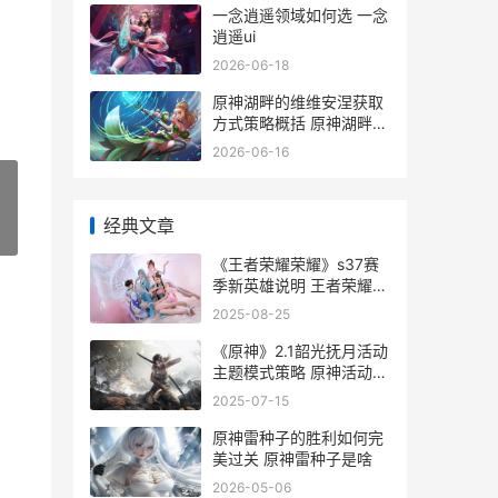
一念逍遥领域如何选 一念
逍遥ui
2026-06-18
原神湖畔的维维安涅获取
方式策略概括 原神湖畔的
维维安涅有几个
2026-06-16
经典文章
»
《王者荣耀荣耀》s37赛
季新英雄说明 王者荣耀荣
耀印记怎么得到
2025-08-25
《原神》2.1韶光抚月活动
主题模式策略 原神活动韶
光抚月什么时候结束
2025-07-15
原神雷种子的胜利如何完
美过关 原神雷种子是啥
2026-05-06