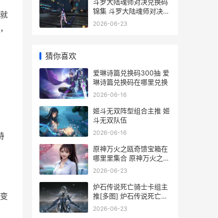
斗罗大陆魂师对决兑换码
锦集 斗罗大陆魂师对决国
那就
际服
2026-06-23
，
猜你喜欢
爱琳诗篇兑换码300抽 爱
琳诗篇兑换码在哪里兑换
2026-06-16
姬斗无双阵型组合主推 姬
斗无双队伍
2026-06-16
持
原神万火之瓯奇馈宝箱在
哪里里集合 原神万火之瓯
奇馈宝箱岩壁
2026-06-23
炉石传说死亡骑士卡组主
推[多图] 炉石传说死亡骑
变
士彩虹dk
2026-06-23