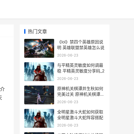
热门文章
《lol》禁四个英雄原因说
明 英雄联盟禁英雄怎么说
2026-06-23
与平精英灵敏度如何调最
稳 平精英灵敏度分享码_2
2026-06-23
，
原神机关棋谭井生秋如何
介
完美过关 原神机关棋谭棋
天
阵
2026-06-23
全明星激斗大蛇如何获取
全明星激斗大蛇阵容搭配
2026-06-23