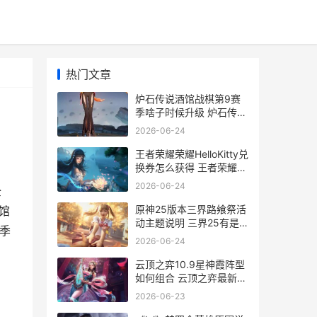
热门文章
炉石传说酒馆战棋第9赛
季啥子时候升级 炉石传说
酒馆战棋怎么玩
2026-06-24
王者荣耀荣耀HelloKitty兑
换券怎么获得 王者荣耀荣
耀和最强王者能一起吗怎
2026-06-24
全
么玩
原神25版本三界路飨祭活
馆
动主题说明 三界25有是
赛季
什么
2026-06-24
云顶之弈10.9星神霞阵型
如何组合 云顶之弈最新阵
容排行10.9
2026-06-23