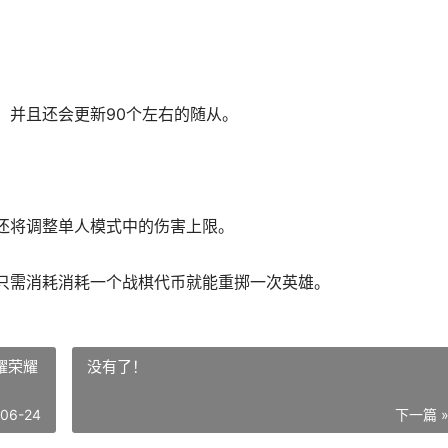
，并且还会更新90个左右的随从。
还将调整单人模式中的伤害上限。
只需消耗消耗一个战棋代币就能重掷一次英雄。
荣耀荣耀
没有了！
-06-24
下一篇 