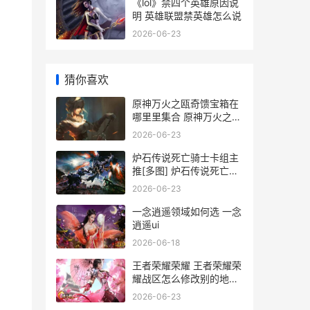
《lol》禁四个英雄原因说
明 英雄联盟禁英雄怎么说
2026-06-23
猜你喜欢
原神万火之瓯奇馈宝箱在
哪里里集合 原神万火之瓯
奇馈宝箱岩壁
2026-06-23
炉石传说死亡骑士卡组主
推[多图] 炉石传说死亡骑
士彩虹dk
2026-06-23
一念逍遥领域如何选 一念
逍遥ui
2026-06-18
王者荣耀荣耀 王者荣耀荣
耀战区怎么修改别的地区
_18
2026-06-23