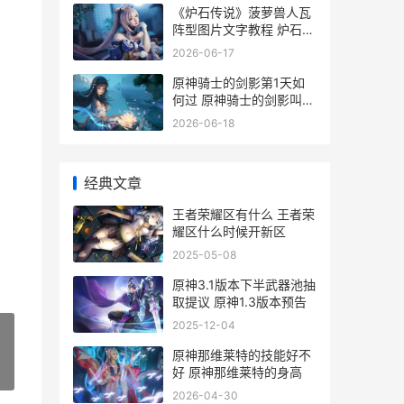
《炉石传说》菠萝兽人瓦
阵型图片文字教程 炉石传
说菠萝
2026-06-17
原神骑士的剑影第1天如
何过 原神骑士的剑影叫什
么
2026-06-18
经典文章
王者荣耀区有什么 王者荣
耀区什么时候开新区
2025-05-08
原神3.1版本下半武器池抽
取提议 原神1.3版本预告
2025-12-04
原神那维莱特的技能好不
好 原神那维莱特的身高
»
2026-04-30