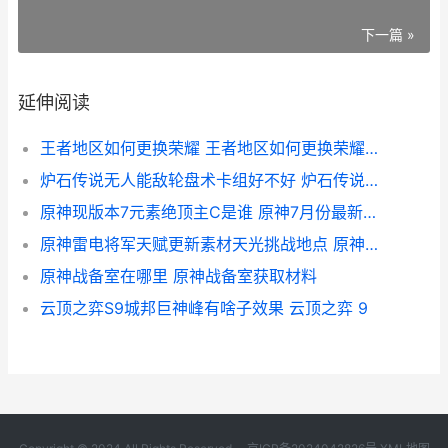
下一篇 »
延伸阅读
王者地区如何更换荣耀 王者地区如何更换荣耀战区
炉石传说无人能敌轮盘术卡组好不好 炉石传说无空位
原神现版本7元素绝顶主C是谁 原神7月份最新兑换码
原神雷电将军天赋更新素材天光挑战地点 原神雷电将军天赋怎么点
原神战备室在哪里 原神战备室获取材料
云顶之弈S9城邦巨神峰有啥子效果 云顶之弈 9