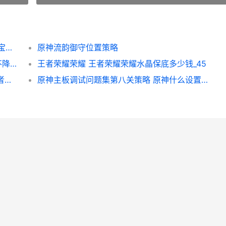
原神琉形蜃境宝箱在哪里里锦集 新版蜃境寻宝攻略
原神流韵御守位置策略
王者荣耀荣耀S24全分段数据出炉：澜胜率不降反升 王者荣耀荣耀水晶可以送人吗
王者荣耀荣耀 王者荣耀荣耀水晶保底多少钱_45
王者荣耀荣耀S23赛季绝顶射手排名是谁 王者荣耀荣耀之章
原神主板调试问题集第八关策略 原神什么设置吃cpu