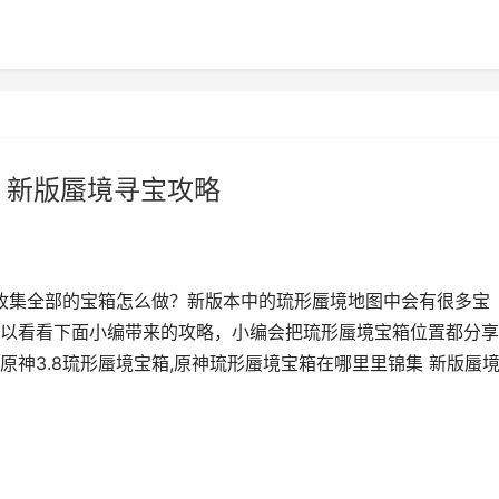
 新版蜃境寻宝攻略
要收集全部的宝箱怎么做？新版本中的琉形蜃境地图中会有很多宝
以看看下面小编带来的攻略，小编会把琉形蜃境宝箱位置都分享
神3.8琉形蜃境宝箱,原神琉形蜃境宝箱在哪里里锦集 新版蜃