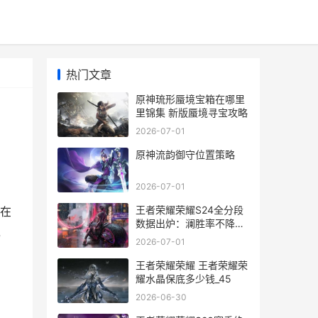
热门文章
原神琉形蜃境宝箱在哪里
里锦集 新版蜃境寻宝攻略
2026-07-01
原神流韵御守位置策略
2026-07-01
王者荣耀荣耀S24全分段
在
数据出炉：澜胜率不降反
境
升 王者荣耀荣耀水晶可以
2026-07-01
送人吗
王者荣耀荣耀 王者荣耀荣
耀水晶保底多少钱_45
2026-06-30