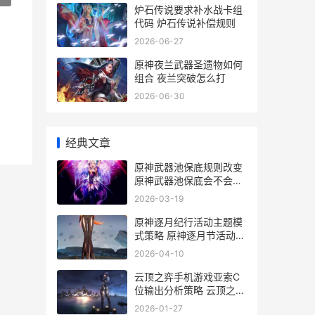
炉石传说要求补水战卡组
代码 炉石传说补偿规则
2026-06-27
原神夜兰武器圣遗物如何
组合 夜兰突破怎么打
2026-06-30
经典文章
原神武器池保底规则改变
原神武器池保底会不会出
延续
2026-03-19
原神逐月纪行活动主题模
式策略 原神逐月节活动内
容
2026-04-10
云顶之弈手机游戏亚索C
位输出分析策略 云顶之弈
手机游戏排行榜
2026-01-27