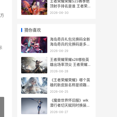
王者荣耀荣耀S23赛季绝
顶射手排名是谁 王者荣耀
，
荣耀之章
2026-06-30
方
猜你喜欢
海岛奇兵礼包兑换码全新
海岛奇兵的兑换码是多少
示
2021
2026-06-29
王者荣耀荣耀s28哪些英
雄出场率顶尖 王者荣耀荣
耀战区怎么修改别的地区
2026-06-28
《王者荣耀荣耀》哪个英
雄的新皮肤名称是顽趣呢
王者荣耀荣耀之章命运篇
2026-06-25
《魔兽世界怀旧服》wlk
潜行者切天赋同时换装备
宏同享 魔兽世界怀旧服
2026-06-27
»
60级永久服