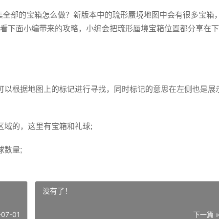
收集全部的宝箱怎么做？新版本中的琉形蜃境地图中会有很多宝箱
看下面小编带来的攻略，小编会把琉形蜃境宝箱位置都分享在下
可以根据地图上的标记进行寻找，同时标记的意思在左侧也是展
区域的，这里有宝箱和礼球;
数量;
没有了！
-07-01
下一篇 