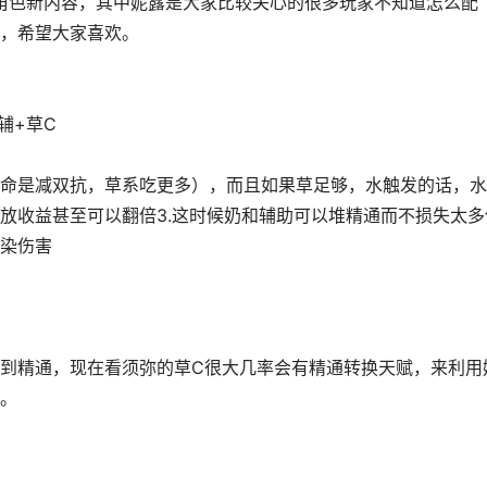
新角色新内容，其中妮露是大家比较关心的很多玩家不知道怎么配
，希望大家喜欢。
辅+草C
2命是减双抗，草系吃更多），而且如果草足够，水触发的话，
放收益甚至可以翻倍3.这时候奶和辅助可以堆精通而不损失太多
染伤害
吃到精通，现在看须弥的草C很大几率会有精通转换天赋，来利用
。