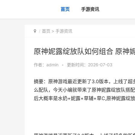
首页
手游资讯
首页
>
手游资讯
原神妮露绽放队如何组合 原神
作者：
admin
•
更新时间：2026-07-03
摘要：原神游戏最近更新了3.0版本，上线了
么配队，今天小编就带来了原神妮露绽放队搭配
后大概率是水奶+妮露+草辅+草C,原神妮露绽