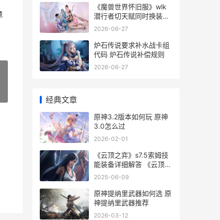
《魔兽世界怀旧服》wlk
草
潜行者切天赋同时换装备
宏同享 魔兽世界怀旧服
2026-06-27
60级永久服
炉石传说要求补水战卡组
代码 炉石传说补偿规则
2026-06-27
»
经典文章
原神3.2版本如何玩 原神
3.0怎么过
2026-02-01
《云顶之弈》s7.5索姆技
能装备详细解答 《云顶之
弈》上央视
2025-06-09
原神提纳里武器如何选 原
神提纳里武器推荐
2026-03-12