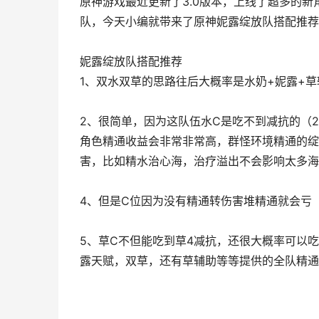
原神游戏最近更新了3.0版本，上线了超多的
队，今天小编就带来了原神妮露绽放队搭配推荐
妮露绽放队搭配推荐
1、双水双草的思路往后大概率是水奶+妮露+草
2、很简单，因为这队伍水C是吃不到减抗的（
角色精通收益会非常非常高，群怪环境精通的绽
害，比如精水治心海，治疗溢出不会影响太多海
4、但是C位因为没有精通转伤害堆精通就会亏
5、草C不但能吃到草4减抗，还很大概率可以
露天赋，双草，还有草辅助等等提供的全队精通