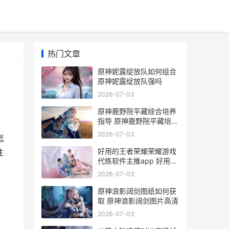
热门文章
原神妮露绽放队如何组合
原神妮露绽放队强吗
2026-07-03
原神鹿野院平藏综合培养
指导 原神鹿野院平藏培养
攻略
2026-07-03
怎
好用的王者荣耀荣耀游戏
往
代练软件主推app 好用的
王者荣耀辅助推荐
2026-07-03
原神浪影阔剑图纸如何获
取 原神浪影阔剑图片高清
2026-07-03