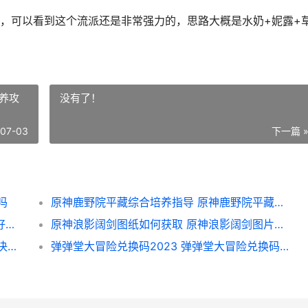
，可以看到这个流派还是非常强力的，思路大概是水奶+妮露+
养攻
没有了！
-07-03
下一篇 
吗
原神鹿野院平藏综合培养指导 原神鹿野院平藏培养攻略
好用的王者荣耀荣耀游戏代练软件主推app 好用的王者荣耀辅助推荐
原神浪影阔剑图纸如何获取 原神浪影阔剑图片高清
斗罗大陆魂师对决临境试炼 斗罗大陆魂师对决阵容推荐
弹弹堂大冒险兑换码2023 弹弹堂大冒险兑换码2024