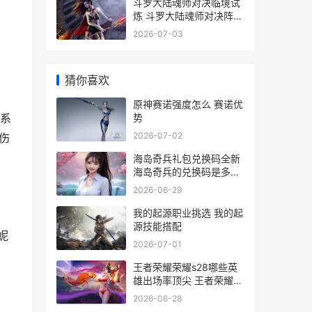
斗罗大陆魂师对决临境试
炼 斗罗大陆魂师对决阵容
推荐
2026-07-03
猜你喜欢
原神赛诺强度怎么 赛诺优
势
水系
2026-07-02
伤
海岛奇兵礼包兑换码全新
海岛奇兵的兑换码是多少
2021
2026-06-29
我的起源职业挑选 我的起
源技能搭配
妮
2026-07-01
王者荣耀荣耀s28哪些英
雄出场率顶尖 王者荣耀荣
耀战区怎么修改别的地区
2026-06-28