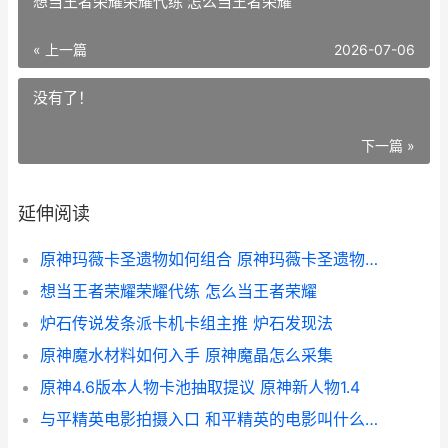
想当王者荣耀荣耀代练 怎么当王者荣耀
« 上一篇
2026-07-06
没有了！
下一篇 »
延伸阅读
原神玛薇卡圣遗物如何组合 原神玛薇卡圣遗物在哪刷
想当王者荣耀荣耀代练 怎么当王者荣耀
炉石传说发条派卡机卡组主推 炉石发现法
原神魔水材料如何入手 原神魔晶怎么采集
原神4.6版本人物卡池抽取提议 原神新人物1.4
与平精英电影拍摄入口 和平精英的电影叫什么名字