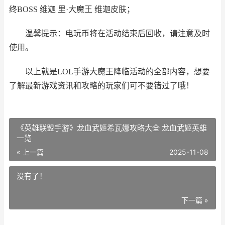
终BOSS 维迦 里·大魔王 维迦皮肤；
温馨提示：电玩币将在活动结束后回收，请注意及时
使用。
以上就是LOL手游大魔王降临活动的全部内容，想要
了解最新游戏资讯和攻略的玩家们可不要错过了哦！
《英雄联盟手游》龙血武姬希瓦娜攻略大全 龙血武姬英雄
一览
« 上一篇
2025-11-08
没有了！
下一篇 »