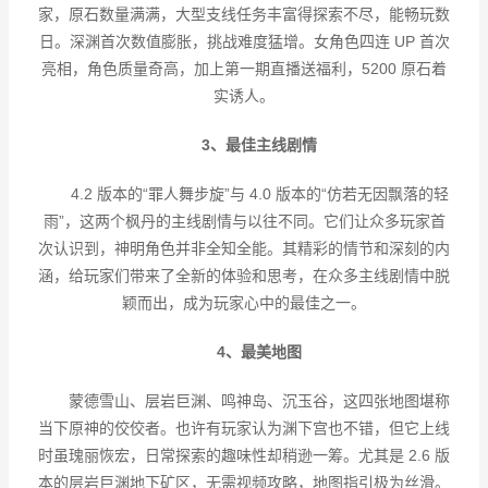
家，原石数量满满，大型支线任务丰富得探索不尽，能畅玩数
日。深渊首次数值膨胀，挑战难度猛增。女角色四连
UP
首次
亮相，角色质量奇高，加上第一期直播送福利，
5200
原石着
实诱人。
3、
最佳主线剧情
4.2
版本的
“
罪人舞步旋
”
与
4.0
版本的
“
仿若无因飘落的轻
雨
”
，这两个枫丹的主线剧情与以往不同。它们让众多玩家首
次认识到，神明角色并非全知全能。其精彩的情节和深刻的内
涵，给玩家们带来了全新的体验和思考，在众多主线剧情中脱
颖而出，成为玩家心中的最佳之一。
4、
最美地图
蒙德雪山、层岩巨渊、鸣神岛、沉玉谷，这四张地图堪称
当下原神的佼佼者。也许有玩家认为渊下宫也不错，但它上线
时虽瑰丽恢宏，日常探索的趣味性却稍逊一筹。尤其是
2.6
版
本的层岩巨渊地下矿区，无需视频攻略，地图指引极为丝滑。