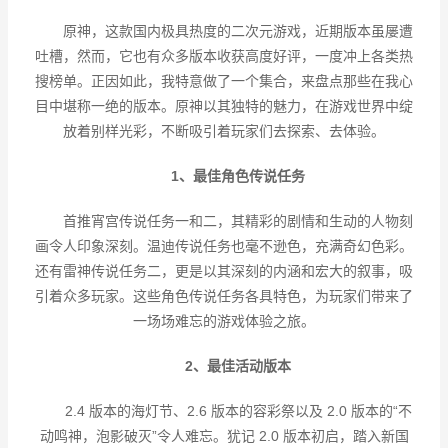
原神，这款国内极具热度的二次元游戏，近期版本虽屡遭
吐槽，然而，它也有众多版本收获高度好评，一度冲上各类热
搜榜单。正因如此，我特意做了一个集合，来盘点那些在我心
目中堪称一绝的版本。原神以其独特的魅力，在游戏世界中绽
放着别样光彩，不断吸引着玩家们去探索、去体验。
1、
最佳角色传说任务
首推宵宫传说任务一和二，其精彩的剧情和生动的人物刻
画令人印象深刻。温迪传说任务也毫不逊色，充满奇幻色彩。
还有雷神传说任务二，更是以其深刻的内涵和宏大的叙事，吸
引着众多玩家。这些角色传说任务各具特色，为玩家们带来了
一场场难忘的游戏体验之旅。
2、
最佳活动版本
2.4
版本的海灯节、
2.6
版本的容彩祭以及
2.0
版本的
“
不
动鸣神，泡影破灭
”
令人难忘。犹记
2.0
版本初启，踏入新国