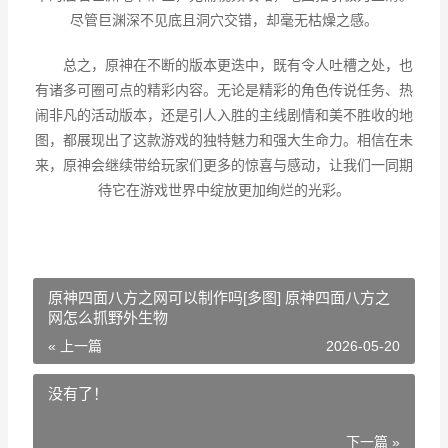
尽管巨渊深不见底且洞穴交错，却毫无枯燥之感。
总之，原神在不断的版本更迭中，既有令人吐槽之处，也
有诸多可圈可点的精彩内容。无论是精彩的角色传说任务、热
闹非凡的活动版本，还是引人入胜的主线剧情和美不胜收的地
图，都展现出了这款游戏的独特魅力和强大生命力。相信在未
来，原神会继续带给玩家们更多的惊喜与感动，让我们一同期
待它在游戏世界中绽放更加绚烂的光彩。
原神四面八方之网可以制作吗[多图] 原神四面八方之
网怎么抓野外生物
« 上一篇
2026-05-20
没有了！
下一篇 »