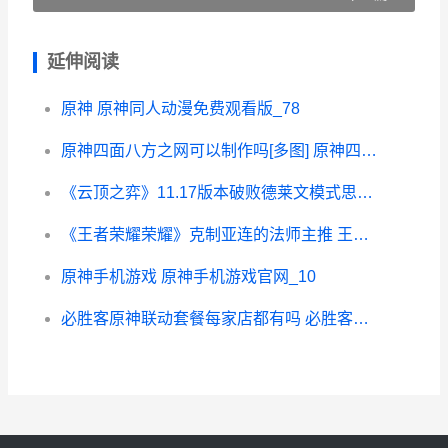
延伸阅读
原神 原神同人动漫免费观看版_78
原神四面八方之网可以制作吗[多图] 原神四面八方之网怎么抓野外生物
《云顶之弈》11.17版本破败德莱文模式思路 《云顶之弈》S12赛季中五费卡的具体数量是多少-
《王者荣耀荣耀》克制亚连的法师主推 王者荣耀荣耀之章命运篇免费观看完整版
原神手机游戏 原神手机游戏官网_10
必胜客原神联动套餐每家店都有吗 必胜客原神联动书签