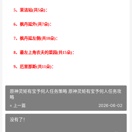
5、茉洁站(共5朵)：
6、枫丹延外(共7朵)：
7、枫丹延左侧(共10朵)：
8、最左上角农夫的菜园(共15朵)：
9、厄里那斯(共11朵)：
原神灵矩有宝予何人任务策略 原神灵矩有宝予何人任务攻
略
« 上一篇
2026-06-02
没有了！