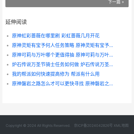
下一篇 »
延伸阅读
原神虹彩蔷薇在哪里刷 彩虹蔷薇几月开花
原神灵矩有宝予何人任务策略 原神灵矩有宝予何人任务攻略
原神可莉与万叶哪个更值得抽 原神可莉与万叶谁强
炉石传说万圣节骑士任务如何做 炉石传说万圣节竞技场_1
我的帮派如何快速提高修为 帮派有什么用
原神盤岩之路怎么才可以更快寻找 原神磐岩之路攻略
Copyright © 2024 All Rights Reserved.
京ICP备2024042826号
XML地图