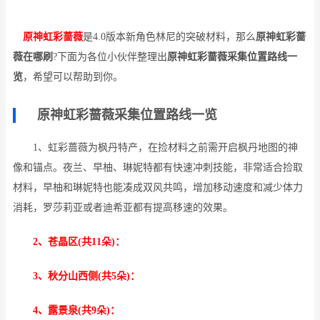
原神虹彩蔷薇
是4.0版本新角色林尼的突破材料，那么
原神虹彩蔷
薇在哪刷
?下面为各位小伙伴整理出
原神虹彩蔷薇采集位置路线一
览
，希望可以帮助到你。
原神虹彩蔷薇采集位置路线一览
1、虹彩蔷薇为枫丹特产，在捡材料之前需开启枫丹地图的神
像和锚点。夜兰、早柚、琳妮特都有快速冲刺技能，非常适合捡取
材料，早柚和琳妮特也能凑成双风共鸣，增加移动速度和减少体力
消耗，罗莎莉亚或者迪希亚都有提高移速的效果。
2、苍晶区(共11朵)：
3、秋分山西侧(共5朵)：
4、露景泉(共9朵)：