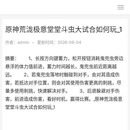
原神荒泷极意堂堂斗虫大试合如何玩_1
作者：
admin
•
更新时间：2026-06-04
摘要： 1、长按方向键蓄力，松开按钮消耗鬼兜虫旁边
悬浮的体力值前进，蓄力时间越长，鬼兜虫前近距离越
远。 2、若鬼兜虫落地时触碰到对手，会对其造成伤
害，若抵达对手位置，则会对其使用伤害更高的刺挑，尽
量多使用刺挑，快速解决对手。 3、后退躲避对手伤
害，前进造成伤害，看好时机，赢得比赛。,原神荒泷极意
堂堂斗虫大试合如何玩_1