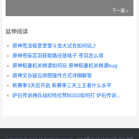
下一篇 »
延伸阅读
原神荒泷极意堂堂斗虫大试合如何玩_1
原神苍砾蕊羽获取路径是啥子 苍羽怎么得
原神稻妻机关棋谭如何玩 原神稻妻机关棋谭bug
原神文谷疑云拼图操作方式详细解答
新赛季3天后开启 新赛季三天上王者什么水平
炉石传说佣兵战纪哈拉梵BOSS如何打 炉石传说佣兵战纪pve阵容搭配
Copyright © 2024 All Rights Reserved.
京ICP备2024042826号
XML地图