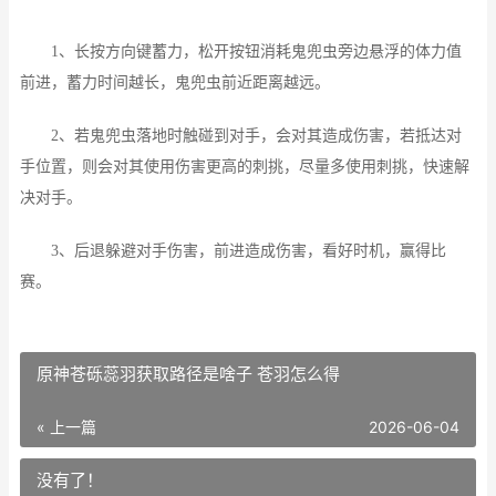
1、长按方向键蓄力，松开按钮消耗鬼兜虫旁边悬浮的体力值
前进，蓄力时间越长，鬼兜虫前近距离越远。
2、若鬼兜虫落地时触碰到对手，会对其造成伤害，若抵达对
手位置，则会对其使用伤害更高的刺挑，尽量多使用刺挑，快速解
决对手。
3、后退躲避对手伤害，前进造成伤害，看好时机，赢得比
赛。
原神苍砾蕊羽获取路径是啥子 苍羽怎么得
« 上一篇
2026-06-04
没有了！