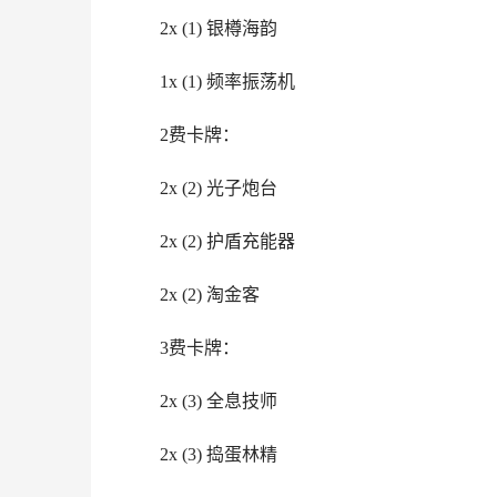
2x (1) 银樽海韵
1x (1) 频率振荡机
2费卡牌：
2x (2) 光子炮台
2x (2) 护盾充能器
2x (2) 淘金客
3费卡牌：
2x (3) 全息技师
2x (3) 捣蛋林精