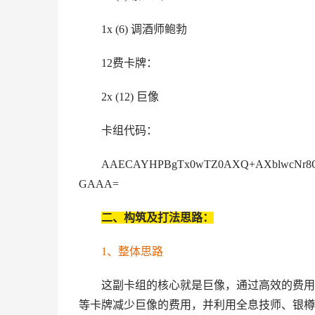
1x (6) 调酒师鲍勃
12费卡牌：
2x (12) 巨像
卡组代码：
AAECAYHPBgTx0wTZ0AXQ+AXblwcNr8Q
GAAA=
二、构筑及打法思路：
1、整体思路
这副卡组的核心就是巨像，通过高效的费用
等卡牌减少巨像的费用，并利用全息技师、银樽