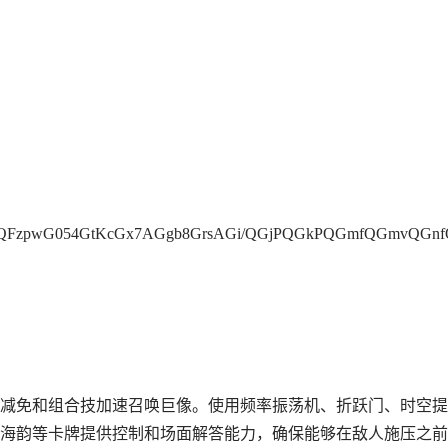
FzpwG054GtKcGx7AGgb8GrsAGi/QGjPQGkPQGmfQGmvQGnf
减免和组合技加速召唤巨像。使用频率振荡机、折跃门、时空提
海韵等卡牌提供控制和场面解答能力，确保能够在敌人施压之前