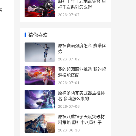
原神千年千岩地点集合 原
神千岩系列怎么得
喜
2026-07-07
猜你喜欢
原神赛诺强度怎么 赛诺优
势
2026-07-02
我的起源职业挑选 我的起
源技能搭配
2026-07-01
原神多莉完美武器主推排
名 多莉怎么来的
2026-07-06
原神八重神子天赋突破材
料策略 原神中八重神子
2026-06-30