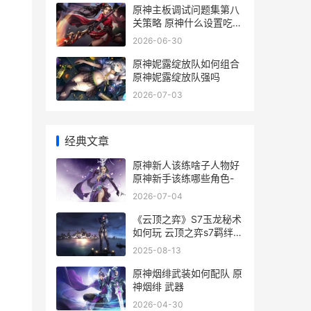
原神主板调试问题集第八
关策略 原神什么设置吃
cpu
2026-06-30
原神妮露绽放队如何组合
原神妮露绽放队强吗
2026-07-03
经典文章
原神新人该练啥子人物好
原神新手该练哪些角色-
2026-07-04
《云顶之弈》S7玉龙秘术
如何玩 云顶之弈s7羁绊全
览图
2025-08-13
原神烟绯武装如何配队 原
神烟绯 武器
2026-04-30