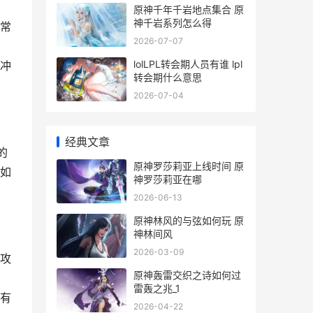
原神千年千岩地点集合 原
神千岩系列怎么得
常
2026-07-07
lolLPL转会期人员有谁 lpl
冲
转会期什么意思
2026-07-04
经典文章
的
原神罗莎莉亚上线时间 原
如
神罗莎莉亚在哪
2026-06-13
原神林风的与弦如何玩 原
神林间风
2026-03-09
攻
原神轰雷交织之诗如何过
雷轰之兆_1
有
2026-04-22