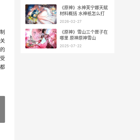
《原神》水神芙宁娜天赋
材料概括 水神祇怎么打
2026-02-27
制
《原神》雪山三个匣子在
哪里 原神原神雪山
关
2025-07-22
的
受
都
»