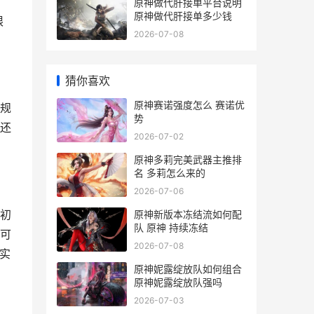
原神做代肝接单平台说明
原神做代肝接单多少钱
限
2026-07-08
猜你喜欢
原神赛诺强度怎么 赛诺优
规
势
还
2026-07-02
原神多莉完美武器主推排
名 多莉怎么来的
2026-07-06
初
原神新版本冻结流如何配
队 原神 持续冻结
可
2026-07-08
实
原神妮露绽放队如何组合
原神妮露绽放队强吗
2026-07-03