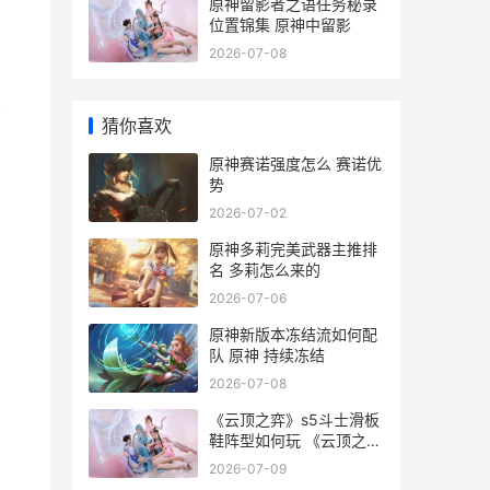
原神留影者之语任务秘录
位置锦集 原神中留影
2026-07-08
天
猜你喜欢
原神赛诺强度怎么 赛诺优
势
2026-07-02
原神多莉完美武器主推排
名 多莉怎么来的
2026-07-06
原神新版本冻结流如何配
队 原神 持续冻结
2026-07-08
《云顶之弈》s5斗士滑板
鞋阵型如何玩 《云顶之
弈》S13赛季的异常突变
2026-07-09
机制是什么-