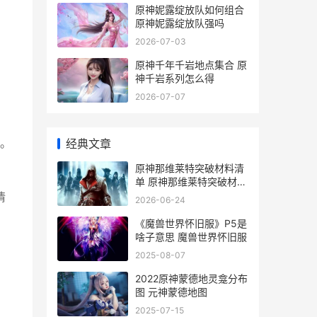
原神妮露绽放队如何组合
原神妮露绽放队强吗
2026-07-03
原神千年千岩地点集合 原
神千岩系列怎么得
2026-07-07
经典文章
。
原神那维莱特突破材料清
单 原神那维莱特突破材料
汇总
情
2026-06-24
《魔兽世界怀旧服》P5是
啥子意思 魔兽世界怀旧服
2025-08-07
2022原神蒙德地灵龛分布
图 元神蒙德地图
2025-07-15