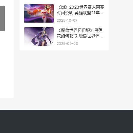
《lol》2023世界赛入围赛
时间说明 英雄联盟21年世
界赛
2025-10-07
»
《魔兽世界怀旧服》黑莲
花如何获取 魔兽世界怀旧
服60级永久服
2025-09-03