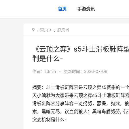
首页
手游资讯
首页
>
手游资讯
《云顶之弈》s5斗士滑板鞋阵型
制是什么-
作者：
admin
•
更新时间：2026-07-09
摘要：斗士滑板鞋阵容是云顶之弈s5赛季的一
天小编就为大家带来云顶之弈s5斗士滑板鞋阵容
滑板鞋阵容分享阵容一览努努，瑟提，狗熊，狼
索，黑暗无尽，饮血剑狼人：黑暗鸟盾努努,《云
突变机制是什么-