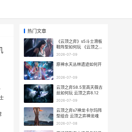
热门文章
《云顶之弈》s5斗士滑板
鞋阵型如何玩 《云顶之
机
弈》S13赛季的异常突变
2026-07-09
机制是什么-
原神水天丛林遗迹如何开
2026-07-09
云顶之弈S8.5至高天薇古
今
丝如何玩 云顶之弈8.12
士
2026-07-09
云顶之弈s7神龙卡尔玛阵
常
型组合 云顶之弈神龙魂
2026-07-08