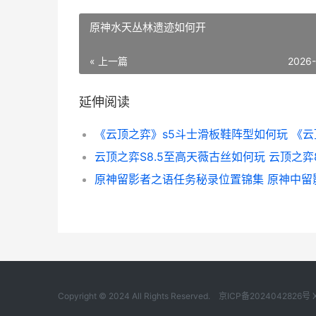
原神水天丛林遗迹如何开
« 上一篇
2026
延伸阅读
云顶之弈S8.5至高天薇古丝如何玩 云顶之弈8
原神留影者之语任务秘录位置锦集 原神中留
Copyright © 2024 All Rights Reserved.
京ICP备2024042826号