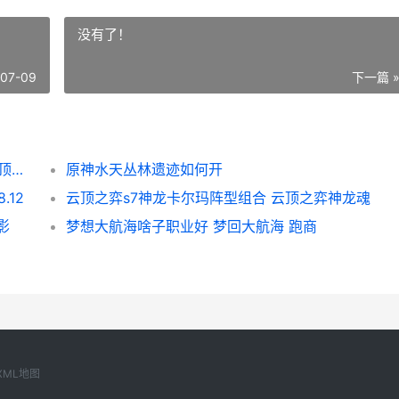
没有了！
-07-09
下一篇 
《云顶之弈》s5斗士滑板鞋阵型如何玩 《云顶之弈》S13赛季的异常突变机制是什么-
原神水天丛林遗迹如何开
.12
云顶之弈s7神龙卡尔玛阵型组合 云顶之弈神龙魂
影
梦想大航海啥子职业好 梦回大航海 跑商
XML地图