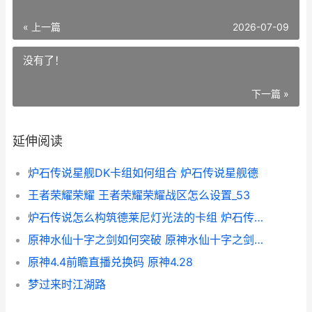
« 上一篇
2026-07-09
没有了！
下一篇 »
延伸阅读
炉石传说星舰DK卡组如何组合 炉石传说星舰德
王者荣耀荣耀 王者荣耀荣耀战区怎么设置_53
炉石传说怎么构筑德莱尼灯光法的卡组 炉石传说构造亡灵什么时候用
原神水仙十字之剑如何突破 原神水仙十字之剑任务流程
原神4.4前瞻直播兑换码 原神4.28
梦过来时江湖路