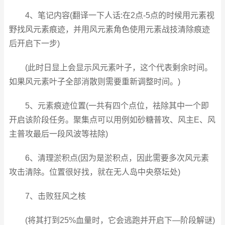
4、笔记内容(翻译一下人话:在2点-5点的时候用元素视
野找风元素痕迹，并用风元素角色使用元素战技清除痕迹
后开启下一步)
(此时日显上会显示风元素叶子，这个代表剩余时间。
如果风元素叶子全部消散则需要重新调整时间。)
5、元素痕迹位置(一共有四个点位，祛除其中一个即
开启该阶段任务。聚集点可以用例如砂糖普攻、风主E、风
主普攻最后一段风波等祛除)
6、清理淤积点(因为是淤积点，因此需要多次风元素
攻击清除。位置很好找，就在无人岛中央祭坛处)
7、击败狂风之核
(将其打到25%血量时，它会逃跑并开启下—阶段解谜)